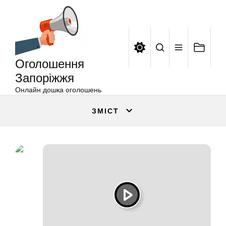
Оголошення
Перейти
Запоріжжя
до
вмісту
Оголошення
Запоріжжя
Онлайн дошка оголошень
ЗМІСТ