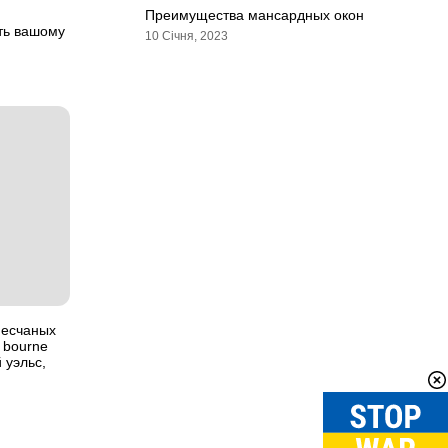
Преимущества мансардных окон
уть вашому
10 Січня, 2023
песчаных
 bourne
 уэльс,