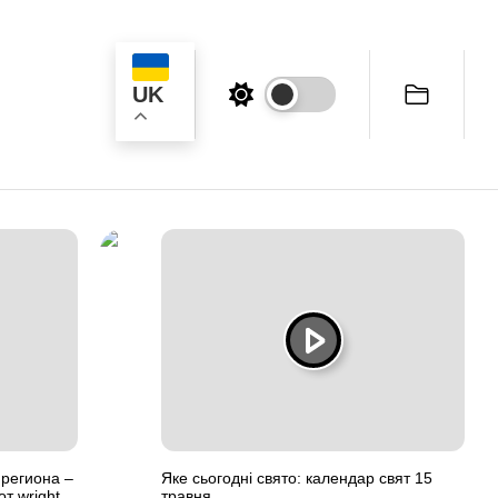
UK
ук
 региона –
Яке сьогодні свято: календар свят 15
от wright
травня