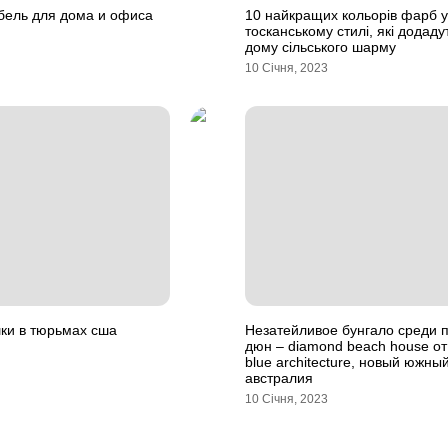
бель для дома и офиса
10 найкращих кольорів фарб у
тосканському стилі, які додад
дому сільського шарму
10 Січня, 2023
ки в тюрьмах сша
Незатейливое бунгало среди 
дюн – diamond beach house от
blue architecture, новый южный
австралия
10 Січня, 2023