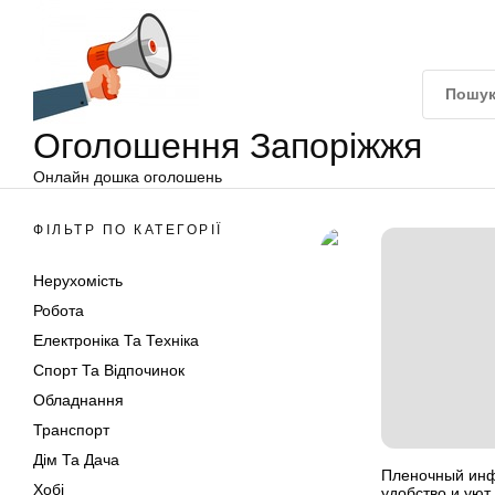
Оголошення
Перейти
Запоріжжя
до
вмісту
Оголошення Запоріжжя
Онлайн дошка оголошень
ФІЛЬТР ПО КАТЕГОРІЇ
Нерухомість
Робота
Електроніка Та Техніка
Спорт Та Відпочинок
Обладнання
Транспорт
Дім Та Дача
Пленочный инф
Хобі
удобство и уют