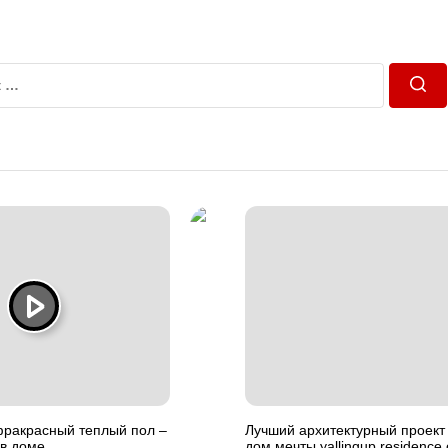
Пош
ракрасный теплый пол –
Лучший архитектурный проект
 в доме
дом мечты yallingup residence 