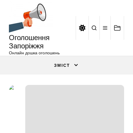
Оголошення
Перейти
Запоріжжя
до
вмісту
Оголошення
Запоріжжя
Онлайн дошка оголошень
ЗМІСТ