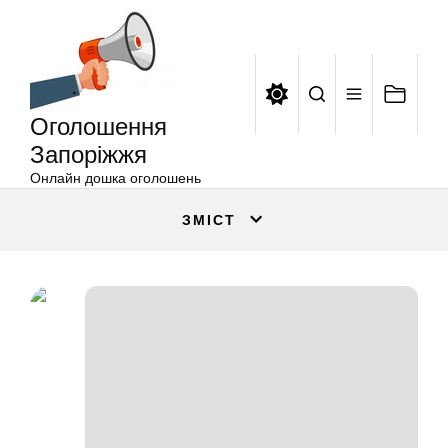
Оголошення
Перейти
Запоріжжя
до
вмісту
Оголошення
Запоріжжя
Онлайн дошка оголошень
ЗМІСТ