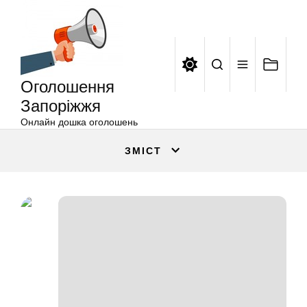
Оголошення
Перейти
Запоріжжя
до
вмісту
Оголошення
Запоріжжя
Онлайн дошка оголошень
ЗМІСТ