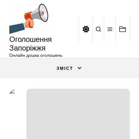
Оголошення
Перейти
Запоріжжя
до
вмісту
Оголошення
Запоріжжя
Онлайн дошка оголошень
ЗМІСТ