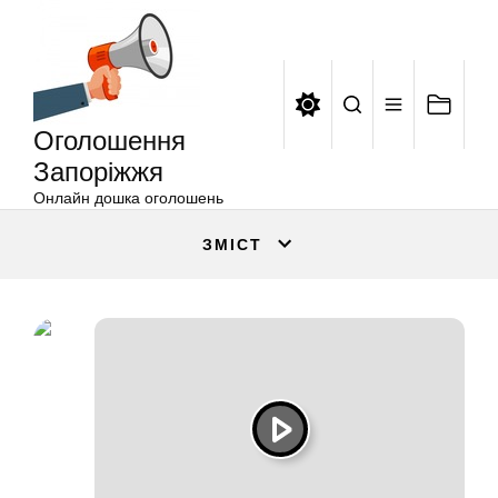
Оголошення
Перейти
Запоріжжя
до
вмісту
Оголошення
Запоріжжя
Онлайн дошка оголошень
ЗМІСТ