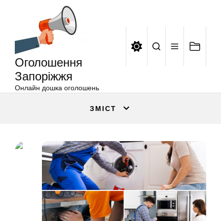
Оголошення
Перейти
Запоріжжя
до
вмісту
Оголошення
Запоріжжя
Онлайн дошка оголошень
ЗМІСТ