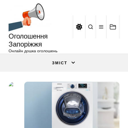
Оголошення
Перейти
Запоріжжя
до
вмісту
Оголошення
Запоріжжя
Онлайн дошка оголошень
ЗМІСТ