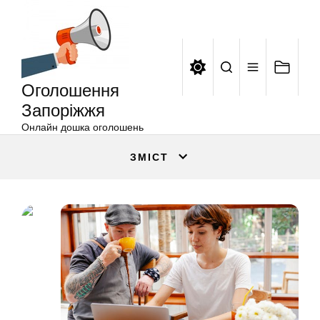
Оголошення
Перейти
Запоріжжя
до
вмісту
Оголошення
Запоріжжя
Онлайн дошка оголошень
ЗМІСТ