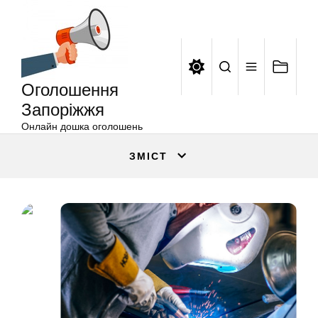
Оголошення
Перейти
Запоріжжя
до
вмісту
Оголошення
Запоріжжя
Онлайн дошка оголошень
ЗМІСТ