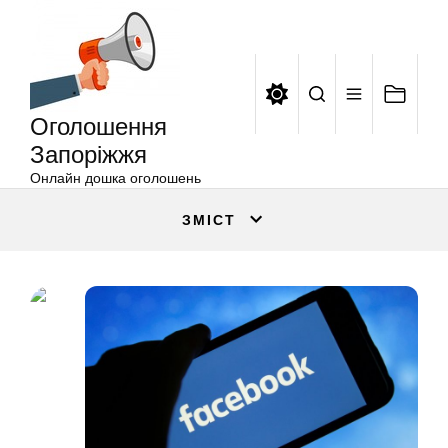
Оголошення
Перейти
Запоріжжя
до
вмісту
Оголошення
Запоріжжя
Онлайн дошка оголошень
ЗМІСТ