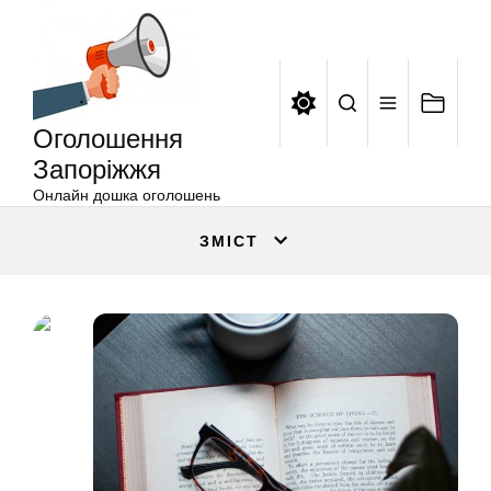
Оголошення
Перейти
Запоріжжя
до
вмісту
Оголошення
Запоріжжя
Онлайн дошка оголошень
ЗМІСТ