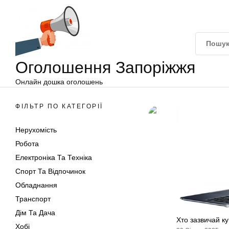
Оголошення
Перейти
Запоріжжя
до
вмісту
Оголошення Запоріжжя
Онлайн дошка оголошень
ФІЛЬТР ПО КАТЕГОРІЇ
Нерухомість
Робота
Електроніка Та Техніка
Спорт Та Відпочинок
Обладнання
Транспорт
Дім Та Дача
Хто зазвичай к
Хобі