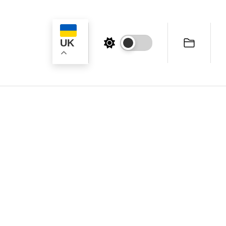
UK
ук