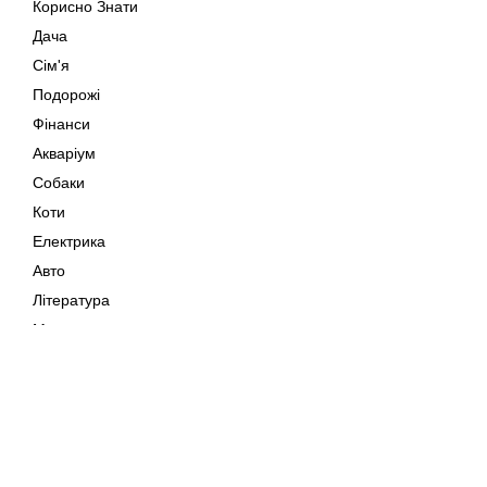
Корисно Знати
Дача
Сім'я
Подорожі
Фінанси
Акваріум
Собаки
Коти
Електрика
Авто
Література
Музика
Дозвілля
Кіно
Мапа сайту
Своїми Руками
Тварини
Авторське право © 202
Поради