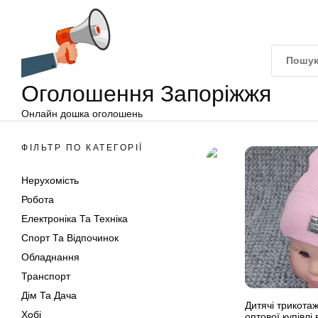
Оголошення
Перейти
Запоріжжя
до
вмісту
Оголошення Запоріжжя
Онлайн дошка оголошень
ФІЛЬТР ПО КАТЕГОРІЇ
Нерухомість
Робота
Електроніка Та Техніка
Спорт Та Відпочинок
Обладнання
Транспорт
Дім Та Дача
Дитячі трикота
Хобі
оптової купівлі