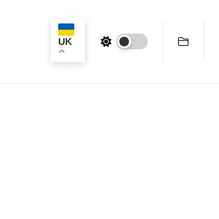
UK
ук