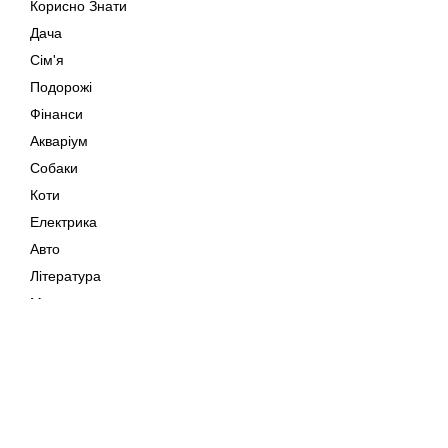
Корисно Знати
Дача
Сім'я
Подорожі
Фінанси
Акваріум
Собаки
Коти
Електрика
Авто
Література
Музика
Дозвілля
Кіно
Мапа сайту
Своїми Руками
Тварини
Авторське право © 202
Поради