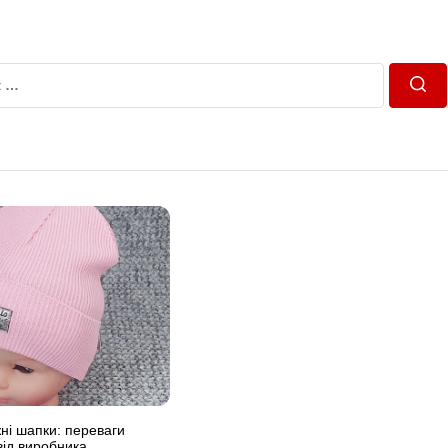
Пош
жні шапки: переваги
 від виробника