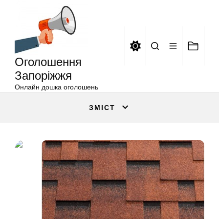
Оголошення
Перейти
Запоріжжя
до
вмісту
Оголошення
Запоріжжя
Онлайн дошка оголошень
ЗМІСТ