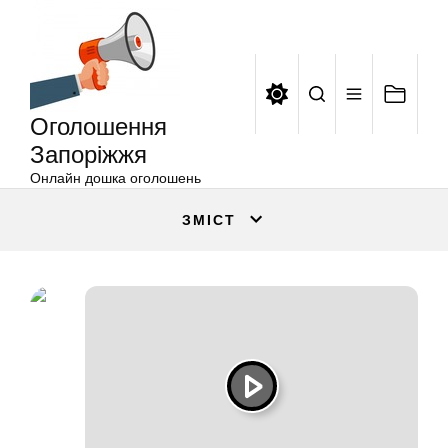
Оголошення
Перейти
Запоріжжя
до
вмісту
Оголошення
Запоріжжя
Онлайн дошка оголошень
ЗМІСТ