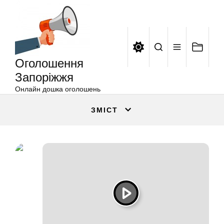
Оголошення
Перейти
Запоріжжя
до
вмісту
Оголошення
Запоріжжя
Онлайн дошка оголошень
ЗМІСТ