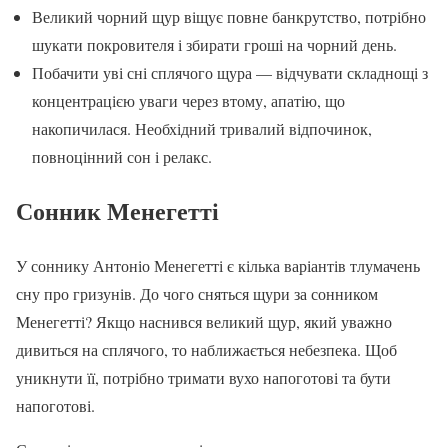
Великий чорний щур віщує повне банкрутство, потрібно
шукати покровителя і збирати гроші на чорний день.
Побачити уві сні сплячого щура — відчувати складнощі з
концентрацією уваги через втому, апатію, що
накопичилася. Необхідний тривалий відпочинок,
повноцінний сон і релакс.
Сонник Менегетті
У соннику Антоніо Менегетті є кілька варіантів тлумачень
сну про гризунів. До чого сняться щури за сонником
Менегетті? Якщо наснився великий щур, який уважно
дивиться на сплячого, то наближається небезпека. Щоб
уникнути її, потрібно тримати вухо напоготові та бути
напоготові.