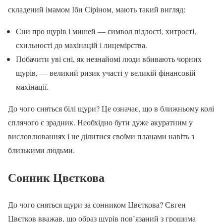
складений імамом Ібн Сіріном, мають такий вигляд:
Сни про щурів і мишей — символ підлості, хитрості,
схильності до махінацій і лицемірства.
Побачити уві сні, як незнайомі люди вбивають чорних
щурів, — великий ризик участі у великій фінансовій
махінації.
До чого сняться білі щури? Це означає, що в ближньому колі
сплячого є зрадник. Необхідно бути дуже акуратним у
висловлюваннях і не ділитися своїми планами навіть з
близькими людьми.
Сонник Цвєткова
До чого сняться щури за сонником Цвєткова? Євген
Цвєтков вважав, що образ щурів пов’язаний з грошима