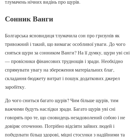
тлумачень нічних видінь про щурів.
Сонник Ванги
Болгарська ясновидиця тлумачила сон про гризунів як
тривожний і такий, що вимагає особливої уваги. До чого
сняться щури за сонником Ванги? На її думку, щури уві сні
— провісники фінансових труднощів і зради. Необхідно
спрямувати увагу на збереження матеріальних благ,
складання бюджету витрат і пошук додаткових джерел
заробітку.
До чого сниться багато щурів? Чим більше щурів, тим
важчими будуть наслідки зради. Багато щурів уві сні
говорять про те, що сновидець незадоволений собою і не
довіряє оточенню. Потрібно відсіяти зайвих людей і
побудувати більш здорові, міцні стосунки з надійними та