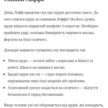
Девід Лофф приділив сну про щурів достатньо уваги. До
чого сняться щури за сонником Лоффа? На його думку,
щури віщують відкритий конфлікт із ворогом. Необхідно
прийняти удар, оскільки ймовірність перемоги висока,
фортуна на боці сплячого.
Докладні варіанти тлумачень сну виглядають так:
Убити щура — почати війну з ворогами в бізнесі та
роботі. Шанси на перемогу високі.
Брудні щури уві сні — страх втрати близьких,
переживання через їхні хвороби або проблеми.
Агресивний гризун кидається на сплячого — відчуття
беззахисності перед обставинами.
Якщо чоловік уві сні обороняється від щурів, які нападають,