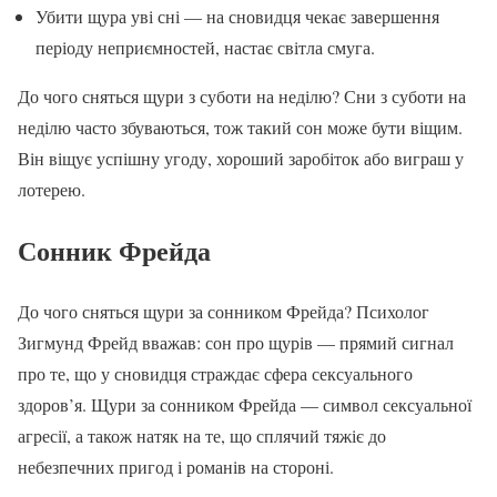
Убити щура уві сні — на сновидця чекає завершення
періоду неприємностей, настає світла смуга.
До чого сняться щури з суботи на неділю? Сни з суботи на
неділю часто збуваються, тож такий сон може бути віщим.
Він віщує успішну угоду, хороший заробіток або виграш у
лотерею.
Сонник Фрейда
До чого сняться щури за сонником Фрейда? Психолог
Зигмунд Фрейд вважав: сон про щурів — прямий сигнал
про те, що у сновидця страждає сфера сексуального
здоров’я. Щури за сонником Фрейда — символ сексуальної
агресії, а також натяк на те, що сплячий тяжіє до
небезпечних пригод і романів на стороні.