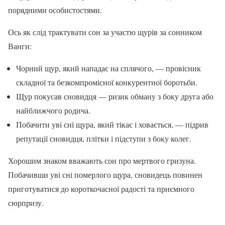
порядними особистостями.
Ось як слід трактувати сон за участю щурів за сонником
Ванги:
Чорний щур, який нападає на сплячого, — провісник
складної та безкомпромісної конкурентної боротьби.
Щур покусав сновидця — ризик обману з боку друга або
найближчого родича.
Побачити уві сні щура, який тікає і ховається, — підрив
репутації сновидця, плітки і підступи з боку колег.
Хорошим знаком вважають сон про мертвого гризуна.
Побачивши уві сні померлого щура, сновидець повинен
приготуватися до короткочасної радості та приємного
сюрпризу.