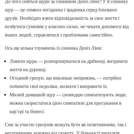
До чого сняться щури за сонником Деніз Лінн? У її соннику
щур — це символ негідника і зрадника серед близьких
друзів. Необхідно взяти відповідальність за своє життя і
позбутися сумнівів у власних силах, не чекати допомоги від
інших людей, справлятися з проблемами самостійно.
Ось ще кілька тлумачень із сонника Деніз Лінн:
Ловити щура — розпорошуватися на дрібниці, витрачати
життя на дурниці.
Огидний гризун, що викликає неприязнь, — потрібно
побачити свої недоліки, визнати і виправити їх.
Милий домашній щур — сновидцю симпатизують люди,
можна скористатися цією симпатією для просування в
кар’єрі та бізнесі.
Сни за участю гризунів можуть бути як позитивними, так і
негативними залежно від сюжету. У більшості випадків