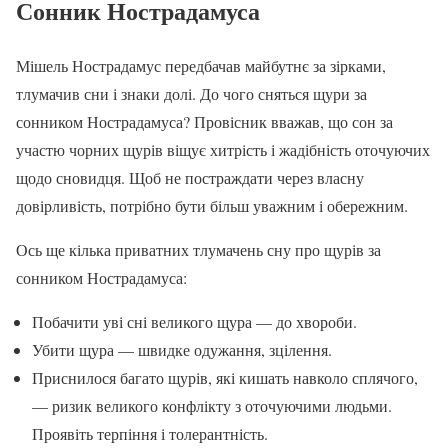
Сонник Нострадамуса
Мішель Нострадамус передбачав майбутнє за зірками,
тлумачив сни і знаки долі. До чого сняться щури за
сонником Нострадамуса? Провісник вважав, що сон за
участю чорних щурів віщує хитрість і жадібність оточуючих
щодо сновидця. Щоб не постраждати через власну
довірливість, потрібно бути більш уважним і обережним.
Ось ще кілька приватних тлумачень сну про щурів за
сонником Нострадамуса:
Побачити уві сні великого щура — до хвороби.
Убити щура — швидке одужання, зцілення.
Приснилося багато щурів, які кишать навколо сплячого,
— ризик великого конфлікту з оточуючими людьми.
Проявіть терпіння і толерантність.