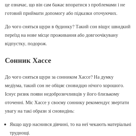
це означає, що він сам бажає впоратися з проблемами і не
готовий приймати допомогу або підказки оточуючих.
До чого сняться щури в будинку? Такий сон віщує швидкий
переїзд на нове місце проживання або довгоочікувану
відпустку, подорож.
Сонник Хассе
До чого сняться щури за сонником Хассе? На думку
медіума, такий сон не обіцяє сновидцю нічого хорошого.
Існує ризик появи недоброзичливців у його близькому
оточенні. Міс Хассе у своєму соннику рекомендує звертати
увагу на такі образи зі сновидінь:
Якщо щур наснився дівчині, то на неї чекають матеріальні
труднощі.