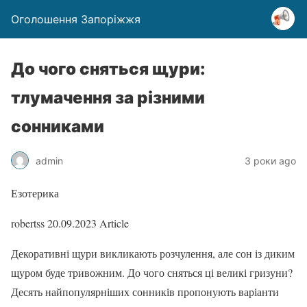
Оголошення Запоріжжя
До чого сняться щури:
тлумачення за різними
сонниками
admin
3 роки ago
Езотерика
robertss
20.09.2023
Article
Декоративні щури викликають розчулення, але сон із диким
щуром буде тривожним. До чого сняться ці великі гризуни?
Десять найпопулярніших сонників пропонують варіанти