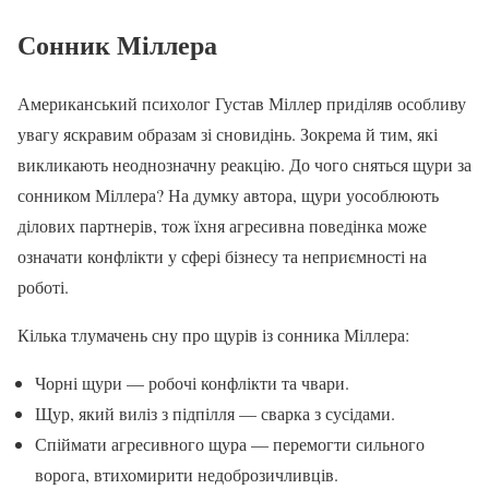
Сонник Міллера
Американський психолог Густав Міллер приділяв особливу
увагу яскравим образам зі сновидінь. Зокрема й тим, які
викликають неоднозначну реакцію. До чого сняться щури за
сонником Міллера? На думку автора, щури уособлюють
ділових партнерів, тож їхня агресивна поведінка може
означати конфлікти у сфері бізнесу та неприємності на
роботі.
Кілька тлумачень сну про щурів із сонника Міллера:
Чорні щури — робочі конфлікти та чвари.
Щур, який виліз з підпілля — сварка з сусідами.
Спіймати агресивного щура — перемогти сильного
ворога, втихомирити недоброзичливців.