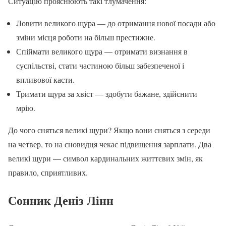
Ситуацію прояснюють такі тлумачення:
Ловити великого щура — до отримання нової посади або
зміни місця роботи на більш престижне.
Спіймати великого щура — отримати визнання в
суспільстві, стати частиною більш забезпеченої і
впливової касти.
Тримати щура за хвіст — здобути бажане, здійснити
мрію.
До чого сняться великі щури? Якщо вони сняться з середи
на четвер, то на сновидця чекає підвищення зарплати. Два
великі щури — символ кардинальних життєвих змін, як
правило, сприятливих.
Сонник Деніз Лінн