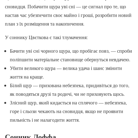
сновидця. Побачити щура уві сні — це сигнал про те, що
настав час убезпечити своє майно і гроші, розробити новий
план з їх розміщення та накопичення.
У соннику Цвєткова є такі тлумачення:
Бачити уві сні чорного щура, що пробігає повз, — спроби
поліпшити матеріальне становище обернуться невдачею.
Убити великого щура — велика удача і шанс змінити
життя на краще.
Білий щур — прихована небезпека, придивіться до того,
як поводяться друзі та родичі, чи не приховують щось.
Злісний щур, який кидається на сплячого — небезпека,
горе і сльози чекають на сновидця, якщо не проявити
пильність і не налагодити життя.
Сонник Лоффа