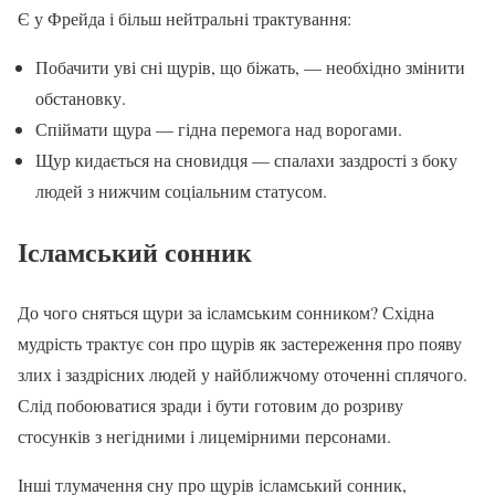
Є у Фрейда і більш нейтральні трактування:
Побачити уві сні щурів, що біжать, — необхідно змінити
обстановку.
Спіймати щура — гідна перемога над ворогами.
Щур кидається на сновидця — спалахи заздрості з боку
людей з нижчим соціальним статусом.
Ісламський сонник
До чого сняться щури за ісламським сонником? Східна
мудрість трактує сон про щурів як застереження про появу
злих і заздрісних людей у найближчому оточенні сплячого.
Слід побоюватися зради і бути готовим до розриву
стосунків з негідними і лицемірними персонами.
Інші тлумачення сну про щурів ісламський сонник,