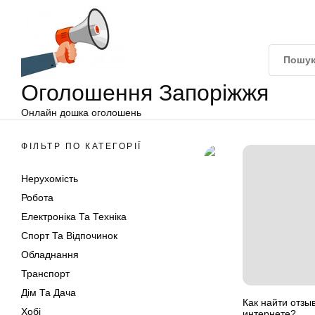
Оголошення
Перейти
Запоріжжя
до
вмісту
Оголошення Запоріжжя
Онлайн дошка оголошень
ФІЛЬТР ПО КАТЕГОРІЇ
Нерухомість
Робота
Електроніка Та Техніка
Спорт Та Відпочинок
Обладнання
Транспорт
Дім Та Дача
Как найти отзы
Хобі
интернете?