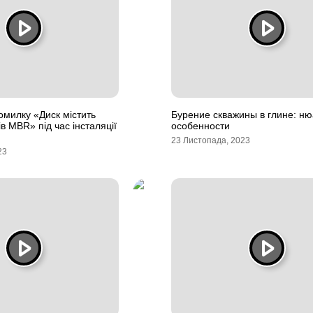
омилку «Диск містить
Бурение скважины в глине: н
в MBR» під час інсталяції
особенности
23 Листопада, 2023
23