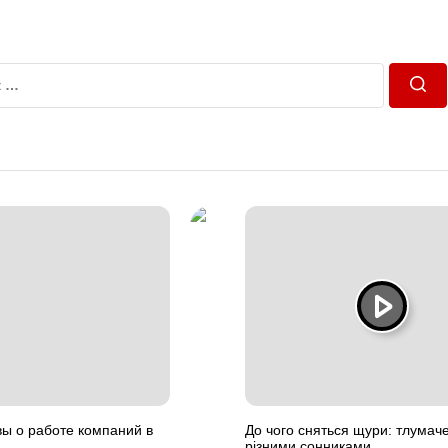
Пош
вы о работе компаний в
До чого сняться щури: тлумач
різними сонниками