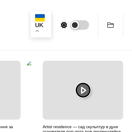
UK
ук
ення за
Artist residence — сад скульптур в духе
основателя поп-арта роя лихтенштейна