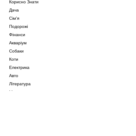
Корисно Знати
Дача
Сім'я
Подорожі
Фінанси
Акваріум
Собаки
Коти
Електрика
Авто
Література
Музика
Дозвілля
Кіно
Мапа сайту
Своїми Руками
Тварини
Авторське право © 202
Поради