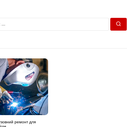
Пош
узовний ремонт для
іля