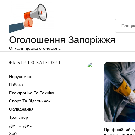
Оголошення
Перейти
Запоріжжя
до
вмісту
Оголошення Запоріжжя
Онлайн дошка оголошень
ФІЛЬТР ПО КАТЕГОРІЇ
Нерухомість
Робота
Електроніка Та Техніка
Спорт Та Відпочинок
Обладнання
Транспорт
Дім Та Дача
Професійний к
Хобі
вашого автомоб