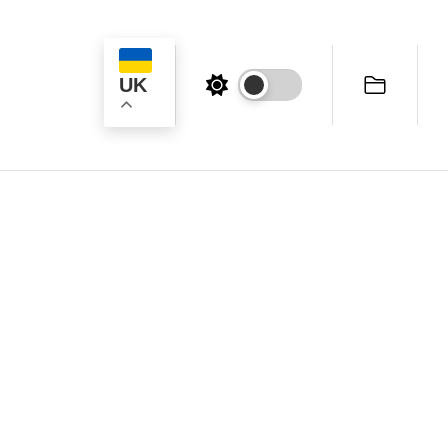
UK
ук