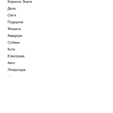
Корисно Знати
Дача
Сім'я
Подорожі
Фінанси
Акваріум
Собаки
Коти
Електрика
Авто
Література
Музика
Дозвілля
Кіно
Мапа сайту
Своїми Руками
Тварини
Авторське право © 202
Поради