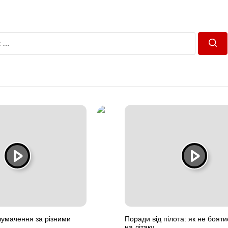
Пош
 тлумачення за різними
Поради від пілота: як не бояти
на літаку