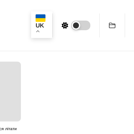
UK
ук
ся літати