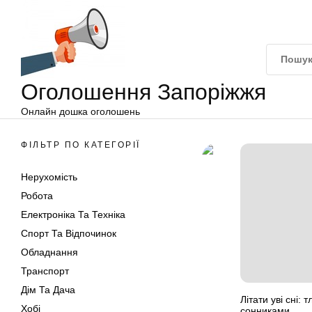
Оголошення
Перейти
Запоріжжя
до
вмісту
Оголошення Запоріжжя
Онлайн дошка оголошень
ФІЛЬТР ПО КАТЕГОРІЇ
Нерухомість
Робота
Електроніка Та Техніка
Спорт Та Відпочинок
Обладнання
Транспорт
Дім Та Дача
Літати уві сні:
Хобі
сонниками