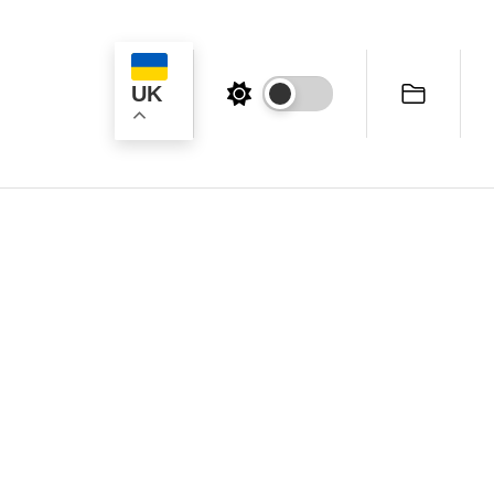
UK
ук