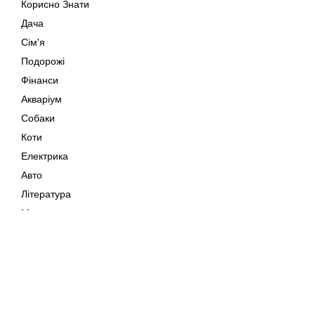
Корисно Знати
Дача
Сім'я
Подорожі
Фінанси
Акваріум
Собаки
Коти
Електрика
Авто
Література
Музика
Дозвілля
Кіно
Мапа сайту
Своїми Руками
Тварини
Авторське право © 202
Поради