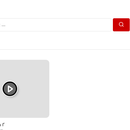
Пош
ю Ґ