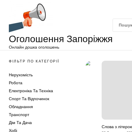
Оголошення
Перейти
Запоріжжя
до
вмісту
Оголошення Запоріжжя
Онлайн дошка оголошень
ФІЛЬТР ПО КАТЕГОРІЇ
Нерухомість
Робота
Електроніка Та Техніка
Спорт Та Відпочинок
Обладнання
Транспорт
Дім Та Дача
Слова з літеро
Хобі