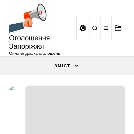
Оголошення
Перейти
Запоріжжя
до
вмісту
Оголошення
Запоріжжя
Онлайн дошка оголошень
ЗМІСТ