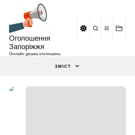
Оголошення
Перейти
Запоріжжя
до
вмісту
Оголошення
Запоріжжя
Онлайн дошка оголошень
ЗМІСТ