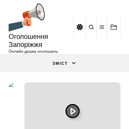
Оголошення
Перейти
Запоріжжя
до
вмісту
Оголошення
Запоріжжя
Онлайн дошка оголошень
ЗМІСТ