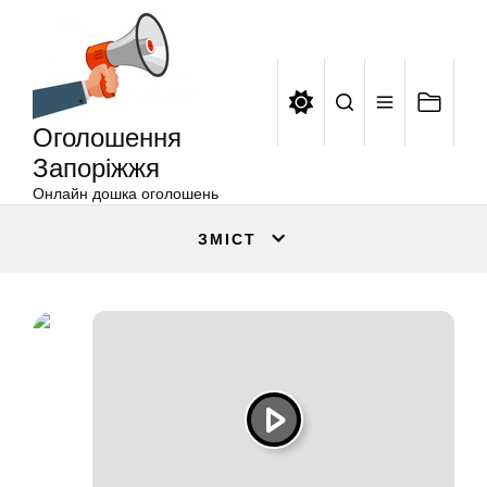
Оголошення
Перейти
Запоріжжя
до
вмісту
Оголошення
Запоріжжя
Онлайн дошка оголошень
ЗМІСТ