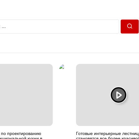
Пош
 по проектированию
Готовые интерьерные лестни
кциональной кухни в
становятся все более красиво