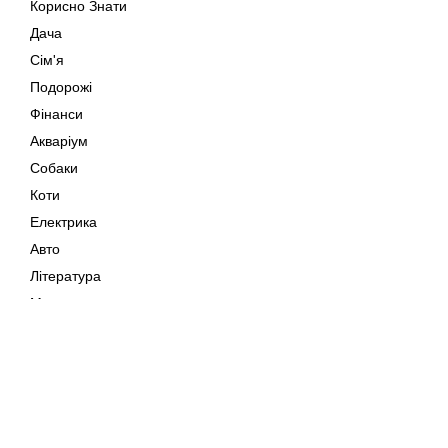
Корисно Знати
Дача
Сім'я
Подорожі
Фінанси
Акваріум
Собаки
Коти
Електрика
Авто
Література
Музика
Дозвілля
Кіно
Мапа сайту
Своїми Руками
Тварини
Авторське право © 202
Поради