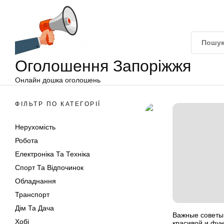
Оголошення
Перейти
Запоріжжя
до
вмісту
Оголошення Запоріжжя
Онлайн дошка оголошень
ФІЛЬТР ПО КАТЕГОРІЇ
Нерухомість
Робота
Електроніка Та Техніка
Спорт Та Відпочинок
Обладнання
Транспорт
Дім Та Дача
Важные советы
Хобі
красивой и фун