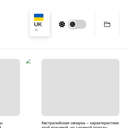
UK
ук
цы
Австралийская овчарка – характеристики
й
этой красивой, но сложной породы.