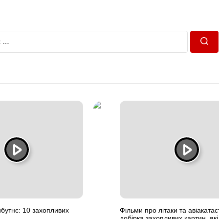
Пош
бутнє: 10 захопливих
Фільми про літаки та авіаката
добірка захопливих картин, як