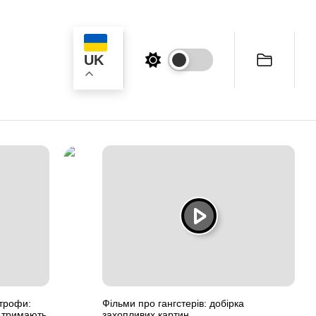
UK
ук
строфи:
Фільми про гангстерів: добірка
і тримають
захопливих картин