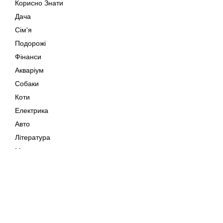
Корисно Знати
Дача
Сім'я
Подорожі
Фінанси
Акваріум
Собаки
Коти
Електрика
Авто
Література
Музика
Дозвілля
Кіно
Мапа сайту
Своїми Руками
Тварини
Авторське право © 202
Поради