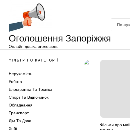
Оголошення
Перейти
Запоріжжя
до
вмісту
Оголошення Запоріжжя
Онлайн дошка оголошень
ФІЛЬТР ПО КАТЕГОРІЇ
Нерухомість
Робота
Електроніка Та Техніка
Спорт Та Відпочинок
Обладнання
Транспорт
Дім Та Дача
Фільми про май
Хобі
картин